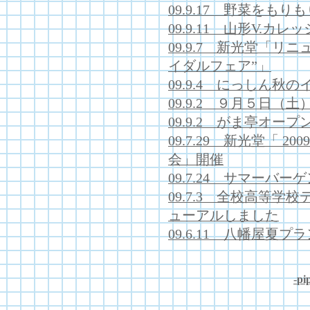
09.9.17 野菜をも
09.9.11 山形V.
09.9.7 新光堂「リ
イダルフェア”」
09.9.4 にっしん秋
09.9.2 ９月５日（
09.9.2 がま亭オー
09.7.29 新光堂「 
会」開催
09.7.24 サマーバーゲ
09.7.3 全校高等
ューアルしました
09.6.11 八幡屋夏
-
pip