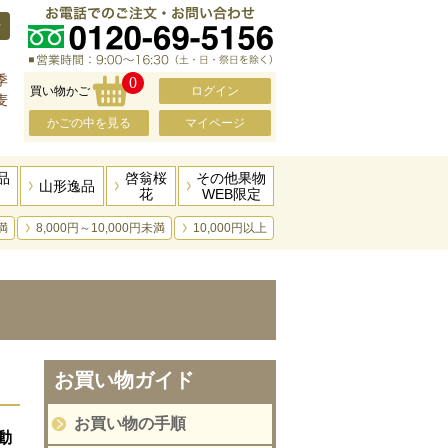
せ
、
季
0
買い物かご
ログイン
麦
かごの中を見る
マイページ
品
啓翁桜
その他果物
山形逸品
花
WEB限定
満
8,000円～10,000円未満
10,000円以上
お買い物ガイド
お買い物の手順
動