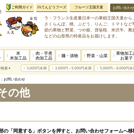
ご利用ガイド
JAてんどうフーズ
フルーツ王国天童
お問い合わ
ラ・フランス生産量日本一の果樹王国天童から
さくらんぼ、桃、ぶどう、りんご、トマトなど
節の果物と野菜、つや姫、啓翁桜、米沢牛、蕎
などの山形県の特産品をお届けします。
米
肉・芋煮
果物加工
麺・漬物
野菜・山菜
ー
米加工品
肉加工品
お菓子
で検索
3,000円未満
3,000円～5,000円未満
5,000円～8,000円未
：お問い合わせ
その他
部の「同意する」ボタンを押すと、お問い合わせフォームへ移