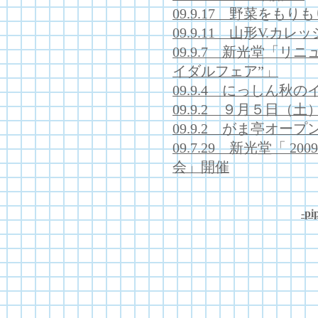
09.9.17 野菜をも
09.9.11 山形V.
09.9.7 新光堂「リ
イダルフェア”」
09.9.4 にっしん秋
09.9.2 ９月５日（
09.9.2 がま亭オー
09.7.29 新光堂「 
会」開催
-
pip