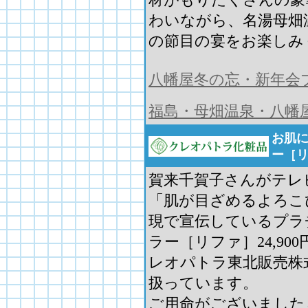
わいながら、名湯母畑
の節目の宴をお楽しみ
八幡屋冬の忘・新年会
福島・母畑温泉・八幡
お肌
ー［
賀来千賀子さんがテレ
「肌が目ざめるよろこ
現で宣伝しているプラ
ラー［リファ］24,90
レオパトラ東北販売株
扱っています。
ご用命がございました