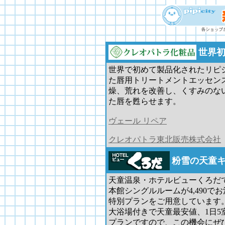
世界初
世界で初めて製品化されたリピ
た唇用トリートメントエッセン
燥、荒れを改善し、くすみのな
た唇を甦らせます。
ヴェール リペア
クレオパトラ東北販売株式会社
粉雪の天童
天童温泉・ホテルビューくろだで
本館シングルルームが4,490で
特別プランをご用意しています
大浴場付きで天童最安値、1日5
プランですので、この機会にぜ