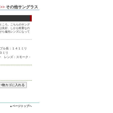
 >>
その他サングラス
ところ。こちらのサング
は良好、しかも軽量なの
がら偏光レンズになって
ンプル長：１４１ミリ
３ミリ
ー レンズ：スモーク・
▲ページトップへ