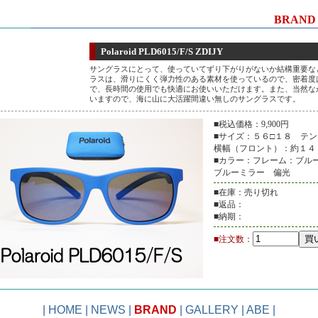
BRAND
Polaroid PLD6015/F/S ZDIJY
サングラスにとって、使っていてずり下がりがないか結構重要な
ラスは、滑りにくく弾力性のある素材を使っているので、密着度
で、長時間の使用でも快適にお使いいただけます。また、当然な
いますので、海に山に大活躍間違い無しのサングラスです。
■税込価格：9,900円
■サイズ：５６□１８ テ
横幅（フロント）：約１４
■カラー：フレーム：ブル
ブルーミラー 偏光
■在庫：売り切れ
■返品：
■納期：
■注文数：
|
HOME
|
NEWS
|
BRAND
|
GALLERY
|
ABE
|