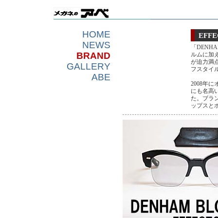
HOME
EFF
NEWS
「DENH
BRAND
ルムに加
が迫力満
GALLERY
フスタイ
ABE
2008年
にも名高
た。ブラ
ップスと