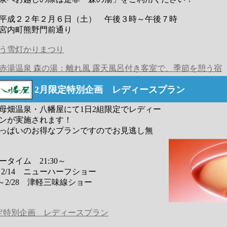
平成２２年２月６日（土） 午後３時～午後７時
宮内町熊野門前通り
う雪灯かりまつり
赤湯温泉 森の湯：離れ風 露天風呂付き客室で、季節を憩う宿
2月限定特別企画 レディースプラン
母畑温泉・八幡屋にて1日2組限定でレディー
ンが実施されます！
っぱいのお得なプランですのでお見逃し無
ータイム 21:30～
1～2/14 ニューハーフショー
5～2/28 津軽三味線ショー
定特別企画 レディースプラン