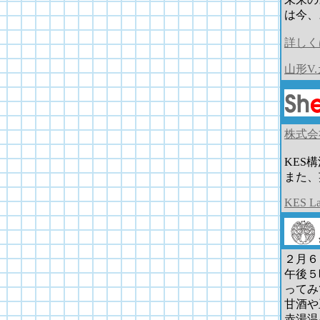
は今、
詳しく
山形V
株式会
KES
また、
KES Lar
２月６
午後５
ってみ
甘酒や
赤湯温