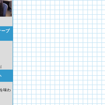
オープ
td
い
を味わ