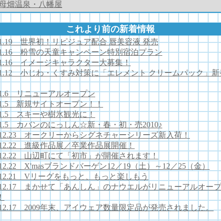
母畑温泉・八幡屋
これより前の新着情報
0.1.19 世界初！リピジュア配合 唇美容液 発売
0.1.16 粉雪の天童キャンペーン特別宿泊プラン
0.1.16 イメージキャラクター大募集！
0.1.12 小じわ・くすみ対策に「エレメント クリームパック」新
0.1.6 リニューアルオープン
0.1.5 新規サイトオープン！！
0.1.5 スキーや樹氷観光に！
0.1.5 カバンのにっしん☆新・春・初・売2010♪
9.12.23 オークリーからシグネチャーシリーズ新入荷！
9.12.22 進級作品展／卒業作品展開催！
9.12.22 山辺町にて「初市」が開催されます！
.12.22 X'masブランドバーゲン12／19（土）～12／25（金）
9.12.21 Vリーグをもっと、もっと楽しもう
9.12.17 まかせて「あんしん」のナウエルがリニューアルオー
！
9.12.17 2009年末、アイウェア数量限定品が発売されました。