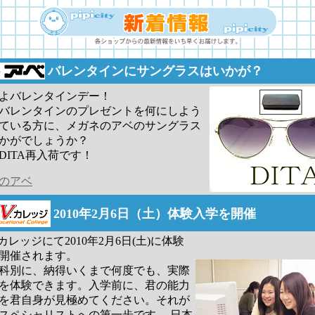
バレンタインにサングラスはいかが？
よバレンタインデー！
バレンタインのプレゼントを何にしよう
ている方に、メガネのアベのサングラス
かがでしょうか？
DITA再入荷です！
のアベ
2010年2月6日（土）体験入学を開催
カレッジにて2010年2月6日(土)に体験
開催されます。
科別に、納得いくまで何度でも、実際
を体験できます。入学前に、君の能力
を君自身が見極めてください。それが
スペシャリストへの第一歩です。 日本