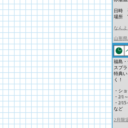
日時 
場所 
なんよ
山形県
福島・
スプラ
特典い
く！
・ショ
・2/
・2/1
など
2月限