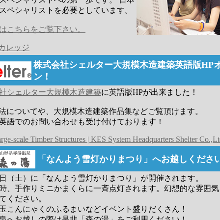
スペシャリストを必要としています。
はこちらをご覧下さい。
.カレッジ
株式会社シェルター大規模木造建築英語版HP
ン！
社シェルター大規模木造建築
に英語版HPが出来ました！
構法についてや、大規模木造建築作品集などご覧頂けます。
英語でのお問い合わせも受け付けております！
ge-scale Timber Structures | KES System Headquarters Shelter Co.,L
「なんよう雪灯かりまつり」へお越しくださ
日（土）に「なんよう雪灯かりまつり」が開催されます。
時、手作りミニかまくらに一斉点灯されます。幻想的な雰囲気
てください。
玉こんにゃくのふるまいなどイベント盛りだくさん！
泉へお越しの際は是非「森の湯」をご利用ください！