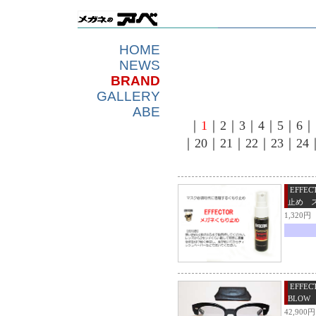
HOME
NEWS
BRAND
GALLERY
ABE
｜
1
｜
2
｜
3
｜
4
｜
5
｜
6
｜
｜
20
｜
21
｜
22
｜
23
｜
24
EFFE
止め 
1,32
EFFEC
BLOW
42,90