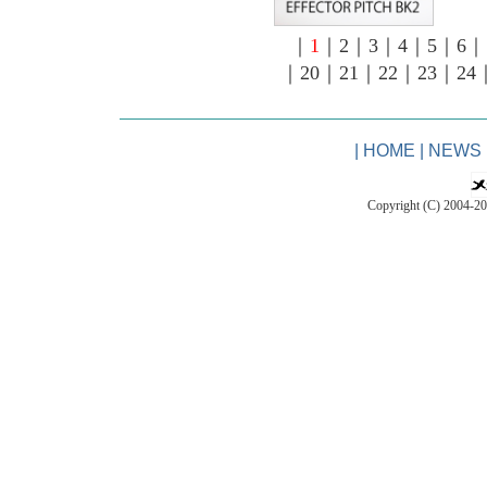
｜
1
｜
2
｜
3
｜
4
｜
5
｜
6
｜
｜
20
｜
21
｜
22
｜
23
｜
24
|
HOME
|
NEWS
Copyright (C) 2004-2