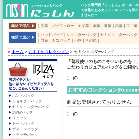
バッグ専門店『にっしん』が一本一本
で余裕のあるカジュアルシーンを演出
ませんか？
｜
牛革
｜
バッファロー
｜
ヤギ革
｜
羊革
｜
鹿革
｜
馬革
｜
ワニ革
｜
ハンドバッグ
｜
ショルダーバッグ
｜
セミショルダーバッグ
｜
財布
｜
カゴバッグ
｜
小物
｜
その他
｜
ホーム
>
おすすめコレクション
> セミショルダーバッグ
「普段使いのものこそいいものを！
こだわりカジュアルバッグをご紹介い
1｜(0)
おすすめコレクション[Recom
ハンドバッグ
ショルダーバッグ
商品は登録されておりません
セミショルダーバッグ
2Wayバッグ
1｜(0)
リュック
トートバッグ
ボストンバッグ
クラッチバッグ