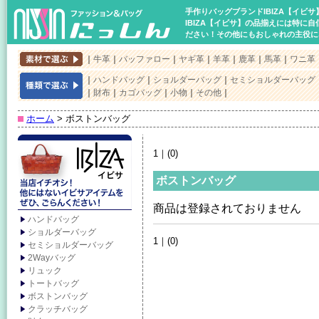
手作りバッグブランドIBIZA【イビ
IBIZA【イビサ】の品揃えには特に
ださい！その他にもおしゃれの主役に
｜
牛革
｜
バッファロー
｜
ヤギ革
｜
羊革
｜
鹿革
｜
馬革
｜
ワニ革
｜
ハンドバッグ
｜
ショルダーバッグ
｜
セミショルダーバッグ
｜
財布
｜
カゴバッグ
｜
小物
｜
その他
｜
ホーム
> ボストンバッグ
1｜(0)
ボストンバッグ
商品は登録されておりません
ハンドバッグ
ショルダーバッグ
1｜(0)
セミショルダーバッグ
2Wayバッグ
リュック
トートバッグ
ボストンバッグ
クラッチバッグ